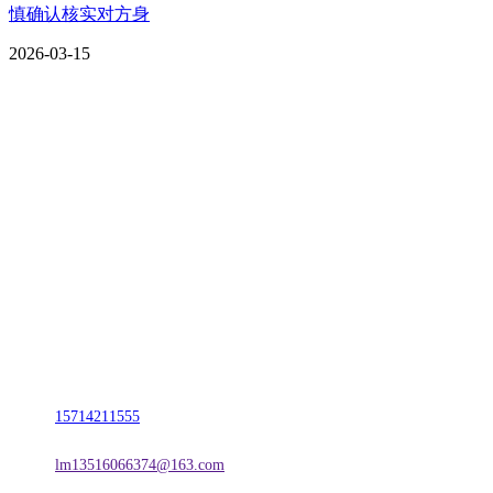
慎确认核实对方身
2026-03-15
CONTACT US
联系我们
名称：辽宁CA88集团官方网站金属科技有限公司
地址：朝阳市朝阳县柳城经济开发区有色金属工业园
电话：
15714211555
邮箱：
lm13516066374@163.com