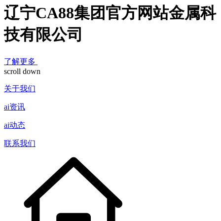
辽宁CA88集团官方网站金属科
技有限公司
了解更多
scroll down
关于我们
ai资讯
ai动态
联系我们