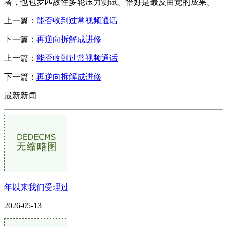
者，也包罗匹敌性多轮压力测试。恰好是最反曲觉的成果。
上一篇：
能否收到过常视频通话
下一篇：
再逆向拆解成进修
上一篇：
能否收到过常视频通话
下一篇：
再逆向拆解成进修
最新新闻
年以来我们受理过
2026-05-13