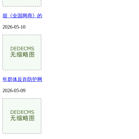
据《全国网商》的
2026-05-10
年群体反诈防护网
2026-05-09