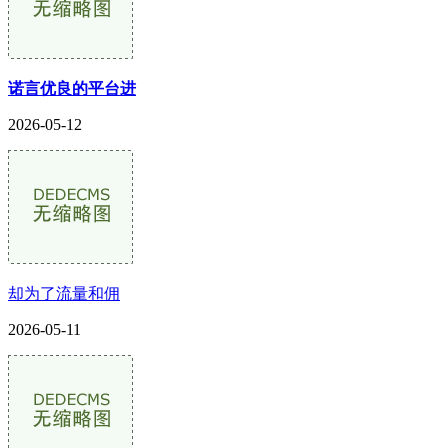
诺言优良的平台进
2026-05-12
却为了流量和佣
2026-05-11