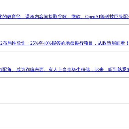
教育径，课程内容间接取谷歌、微软、OpenAI等科技巨头配合
2布局性欺诈：25%至40%报答的地盘银行项目，从政策层面看！
配角、成为诈骗东西。有人上当走毕生积储，比来，听到熟悉的声