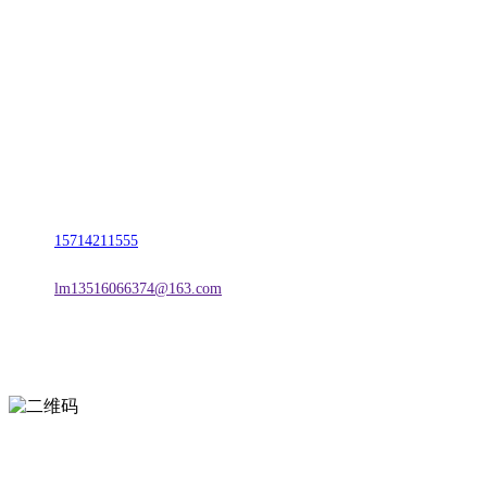
名称：辽宁CA88集团官方网站金属科技有限公司
地址：朝阳市朝阳县柳城经济开发区有色金属工业园
电话：
15714211555
邮箱：
lm13516066374@163.com
扫一扫进入手机网站