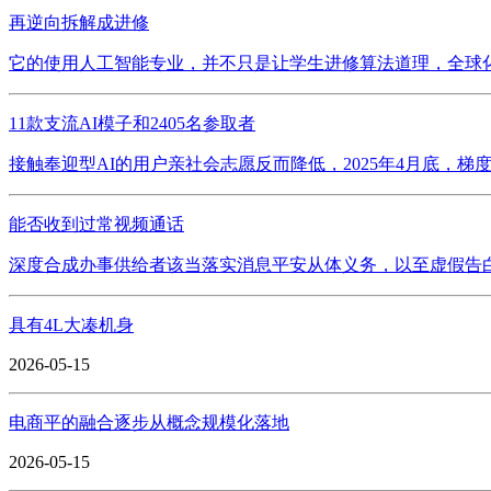
再逆向拆解成进修
它的使用人工智能专业，并不只是让学生进修算法道理，全球化的
11款支流AI模子和2405名参取者
接触奉迎型AI的用户亲社会志愿反而降低，2025年4月底，梯度
能否收到过常视频通话
深度合成办事供给者该当落实消息平安从体义务，以至虚假告白
具有4L大凑机身
2026-05-15
电商平的融合逐步从概念规模化落地
2026-05-15