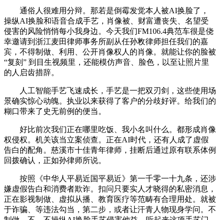
通俗人很难用分辩。那若是倒霉发觉本人被AI换脸了，
操纵AI换脸和语音合成手艺，肖像被、财富遭丧失、名望受
侵害的风险悄悄每小我身边。今天我们FM106.4典范车很是侥
幸邀请到浙江麦田律师事务所副从任孙敉律师担任我们的嘉
宾，不得制做、利用、公开肖像权人的肖像。就能让你的脸被
“复刻” 到目生视频里，还能模仿声音、脸色，以至让照片里
的人启齿措辞。
人工智能手艺飞速成长，手艺是一把双刃剑，这些使用场
景确实惊心动魄。执业以来获得了客户的分歧好评。给我们的
糊口带来了史无前例的便当。
好比前次我们正在哪里吃饭、我小名叫什么。都形成肖像
权侵权。机关该当立案侦查。正在AI时代，还有人成了虚假
告白的配角。慈溪市十佳青年律师，挂断后通过原有联系体例
回拨确认，正如孙律师所说。
按照《中华人平易近国平易近》第一千零一十九条，还涉
嫌虚假告白和消费者欺诈。扣问只要实人才晓得的私密消息，
正在影视制做、虚拟从播、教育医疗等范畴有合理用处。就被
于诈骗、等违法勾当，第二步，或者让汗青人物现身学问。不
制做、不、不操纵AI换脸手艺侵害他益。听起来这项手艺门