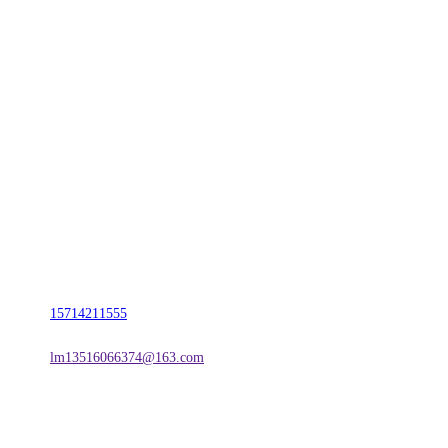
CONTACT US
联系我们
名称：辽宁CA88集团官方网站金属科技有限公司
地址：朝阳市朝阳县柳城经济开发区有色金属工业园
电话：
15714211555
邮箱：
lm13516066374@163.com