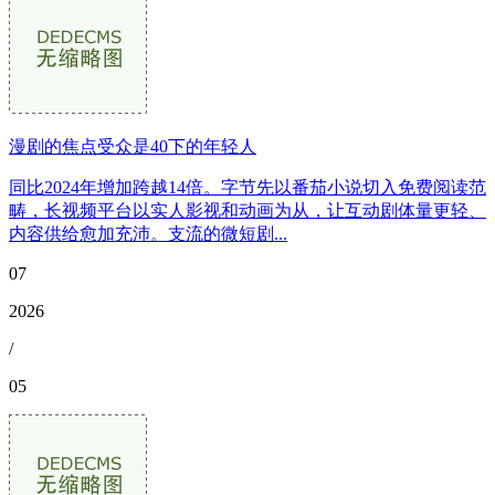
漫剧的焦点受众是40下的年轻人
同比2024年增加跨越14倍。字节先以番茄小说切入免费阅读范
畴，长视频平台以实人影视和动画为从，让互动剧体量更轻、
内容供给愈加充沛。支流的微短剧...
07
2026
/
05