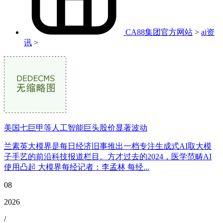
CA88集团官方网站
>
ai资
讯
>
美国七巨甲等人工智能巨头股价显著波动
兰素英大模界是每日经济旧事推出一档专注生成式AI取大模
子手艺的前沿科技报道栏目。方才过去的2024，医学范畴AI
使用凸起 大模界每经记者：李孟林 每经...
08
2026
/