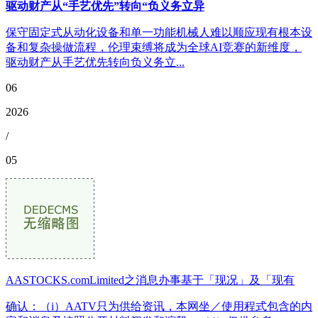
驱动财产从“手艺优先”转向“负义务立异
保守固定式从动化设备和单一功能机械人难以顺应现有根本设
备和复杂操做流程，伦理束缚将成为全球AI竞赛的新维度，
驱动财产从手艺优先转向负义务立...
06
2026
/
05
AASTOCKS.comLimited之消息办事基于「现况」及「现有
确认：（i）AATV只为供给资讯，本网坐／使用程式包含的内