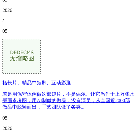
2026
/
05
括长片、精品中短剧、互动影逛
若是用保守体例做这部短片，不是偶尔。让它当作千上万张水
墨画参考图，用AI制做的做品，没有演员，从全国近2000部
做品中脱颖而出，手艺团队做了各类...
05
2026