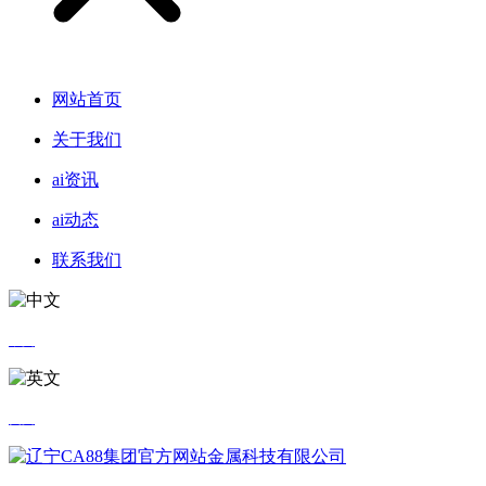
网站首页
关于我们
ai资讯
ai动态
联系我们
中文
英文