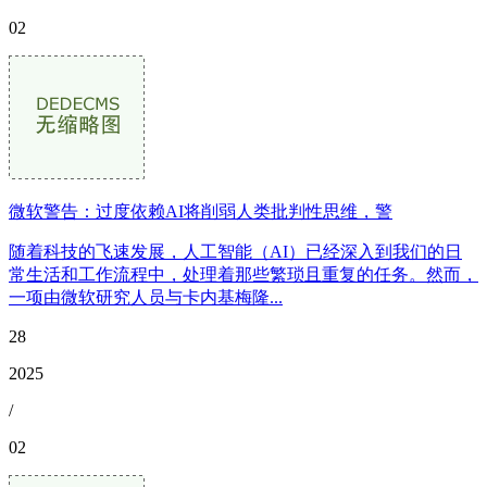
02
微软警告：过度依赖AI将削弱人类批判性思维，警
随着科技的飞速发展，人工智能（AI）已经深入到我们的日
常生活和工作流程中，处理着那些繁琐且重复的任务。然而，
一项由微软研究人员与卡内基梅隆...
28
2025
/
02