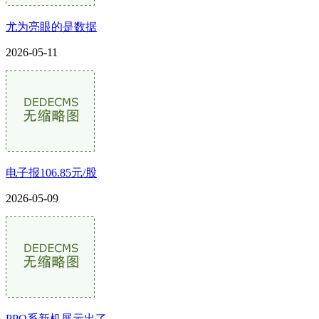
尤为亮眼的是数据
2026-05-11
电子报106.85元/股
2026-05-09
PPO系新机展示出了