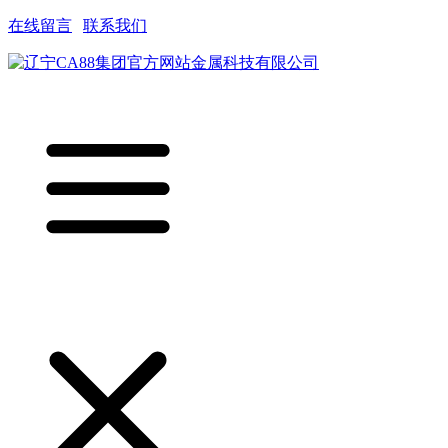
在线留言
|
联系我们