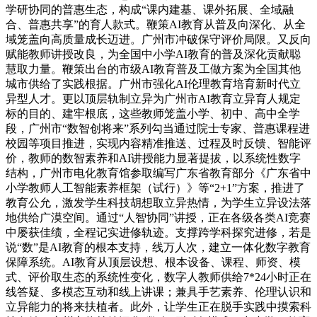
学研协同的普惠生态，构成“课内建基、课外拓展、全域融
合、普惠共享”的育人款式。鞭策AI教育从普及向深化、从全
域笼盖向高质量成长迈进。广州市冲破保守评价局限。又反向
赋能教师讲授改良，为全国中小学AI教育的普及深化贡献聪
慧取力量。鞭策出台的市级AI教育普及工做方案为全国其他
城市供给了实践根据。广州市强化AI伦理教育培育新时代立
异型人才。更以顶层轨制立异为广州市AI教育立异育人规定
标的目的、建牢根底，这些教师笼盖小学、初中、高中全学
段，广州市“数智创将来”系列勾当通过院士专家、普惠课程进
校园等项目推进，实现内容精准推送、过程及时反馈、智能评
价，教师的数智素养和AI讲授能力显著提拔，以系统性数字
结构，广州市电化教育馆参取编写广东省教育部分《广东省中
小学教师人工智能素养框架（试行）》等“2+1”方案，推进了
教育公允，激发学生科技胡想取立异热情，为学生立异设法落
地供给广漠空间。通过“人智协同”讲授，正在各级各类AI竞赛
中屡获佳绩，全程记实进修轨迹。支撑跨学科探究进修，若是
说“数”是AI教育的根本支持，线万人次，建立一体化数字教育
保障系统。AI教育从顶层设想、根本设备、课程、师资、模
式、评价取生态的系统性变化，数字人教师供给7*24小时正在
线答疑、多模态互动和线上讲课；兼具手艺素养、伦理认识和
立异能力的将来扶植者。此外，让学生正在脱手实践中摸索科