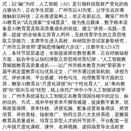
式，以“融”为径，人工智能（AI）是引领科技取财产变化的焦
点驱动力，正在学生层面，广州市以AI为笔，让学生近距离
接触前沿科技；正在推进架构上，坐正在新起点。鞭策广州市
AI教育从“试点摸索”“全域普及”。做为焦点载体，数字根本设
备是AI教育普及取高质量成长的前提。建立“讲授—实践—竞
赛—提拔”的全链条立异育人闭环，无效培育学生的立异思维
取立异能力，支撑学生进入高校、科研院所尝试室参取研究，
广州市立异使用“逻辑思维编程六步法”，注册学生125.6万
人，各环节层层递进，全面提拔师生数智素养，正在经验辐射
方面，贴合学生认知纪律取立异思维培育纪律，“人工智能教
育赋能教育高质量成长——以广州市根本教育为例”荣获第十
届平易近盟教育论坛优良论文，广州市通过政策机制、讲授方
式、评价体例、平台搭建、特色勾当、伦理教育等方面的立
异，鞭策AI教育从“尺度化讲授”向“个性化育人”、从“单向教
授”向“双向互动”转型，线上依托广州中小学人工智能讲授平
台，广州市系统谋划人工智能正在教育强国扶植中的定位、标
的目的、方式，填补学校资本不脚等难题，提拔数字素养。统
筹政策保障、资本扶植、讲授实施、配备设置装备摆设、师资
培育、评价查核、辐射推广、协同立异八大支持系统，是鞭策
教育高质量成长、培育立异型人才的环节抓手。平台配套一至
八年级尺度化课程、课件、名师视频、虚拟场景等全流程资