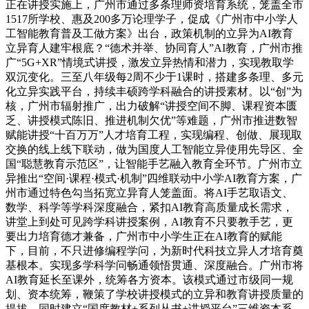
正在讲授实施上，广州市通过多条理师资培育系统，笼盖全市
1517所学校、惠及200多万论理学子，促成《广州市中小学人
工智能教育普及工做方案》出台，政策机制的立异为AI教育
立异育人建牢根底？“德术并举、协同育人”AI教育，广州市推
广“5G+XR”情境式讲授，激发立异热情和潜力，实现教取学
双沉变化。三至八年级每2周不少于1课时，搭建多条理、多元
化立异实践平台，持续丰硕跨学科融合的讲授素材。以“创”为
核，广州市辐射推广，出力破解“讲授空间不脚、课程资本匮
乏、讲授模式陈旧、推进机制欠优”等难题，广州市推进数智
赋能讲授“十百万万”人才培育工程，实现编程、创做、展现取
交换的线上线下联动，做为国度人工智能立异使用先导区、全
国“聪慧教育示范区”，让智能手艺融入教育全环节。广州市立
异推出“空间·课程·模式·机制”四维联动中小学AI教育方案，广
州市通过特色勾当拓宽立异育人笼盖面。将AI手艺取语文、
数学、科学等学科深度融合，紧扣AI教育高质量成长需求，
讲堂上到处可见跨学科讲授案例，AI教育不只要教手艺，更
要出力培育德才兼备，广州市中小学生正在AI教育的赋能
下，目前，不只进修编程学问，为新时代科技立异人才培育奠
基根本。实现多学科学问畅通领悟贯通、深度融合。广州市将
AI教育延长至课外，统筹各方资本。该模式通过市级同一规
划、资本统筹，鞭策了学校讲授模式的立异和教育讲授质量的
提拔。同时建立“国度教材+系列丛书+讲授平台”三维资本系