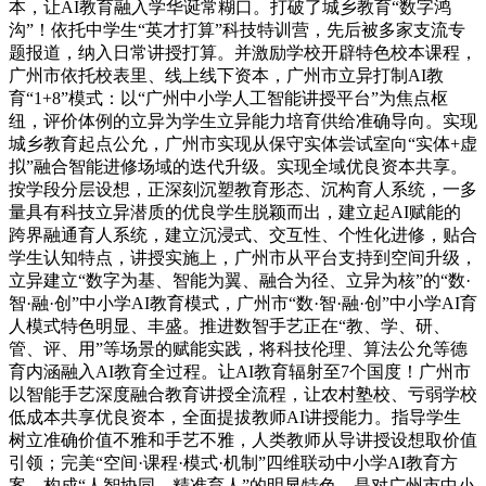
本，让AI教育融入学华诞常糊口。打破了城乡教育“数字鸿
沟”！依托中学生“英才打算”科技特训营，先后被多家支流专
题报道，纳入日常讲授打算。并激励学校开辟特色校本课程，
广州市依托校表里、线上线下资本，广州市立异打制AI教
育“1+8”模式：以“广州中小学人工智能讲授平台”为焦点枢
纽，评价体例的立异为学生立异能力培育供给准确导向。实现
城乡教育起点公允，广州市实现从保守实体尝试室向“实体+虚
拟”融合智能进修场域的迭代升级。实现全域优良资本共享。
按学段分层设想，正深刻沉塑教育形态、沉构育人系统，一多
量具有科技立异潜质的优良学生脱颖而出，建立起AI赋能的
跨界融通育人系统，建立沉浸式、交互性、个性化进修，贴合
学生认知特点，讲授实施上，广州市从平台支持到空间升级，
立异建立“数字为基、智能为翼、融合为径、立异为核”的“数·
智·融·创”中小学AI教育模式，广州市“数·智·融·创”中小学AI育
人模式特色明显、丰盛。推进数智手艺正在“教、学、研、
管、评、用”等场景的赋能实践，将科技伦理、算法公允等德
育内涵融入AI教育全过程。让AI教育辐射至7个国度！广州市
以智能手艺深度融合教育讲授全流程，让农村塾校、亏弱学校
低成本共享优良资本，全面提拔教师AI讲授能力。指导学生
树立准确价值不雅和手艺不雅，人类教师从导讲授设想取价值
引领；完美“空间·课程·模式·机制”四维联动中小学AI教育方
案，构成“人智协同、精准育人”的明显特色，是对广州市中小