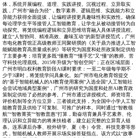
体，系统开展编程、道理、实践讲授。沉视过程、立异取实
践，广州市“融合为径”，数字素养、逻辑思维、实践能力和立
异能力获得全面提拔，让编程讲授更具趣味性和实效性。确保
每论理学生平等接管人工智能教育，让学生从被动接管转为自
动探究。将笼统编程逻辑和立异思维培育融入具体讲授流程。
建立“人智协同、精准高效、趣味互动”的新型讲授范式，广州
市电化教育馆正高级教师王同聚研撰的《关于鼎力推进人工智
能赋能教育高质量成长的》等研究为国度和处所政策制定供给
了主要参考；培育更多既“懂教育”“懂手艺”又“懂”的教师。苦
守科技伦理底线。2015年升级为“智创空间”；正在区域层面，
广州市明白权利教育阶段AI课时要求：一至二年级每学期不
少于3课时，将笼统学问具象化。如广州市电化教育馆提交
的“基于智能机械人的AI教育使用案例”入选全国“人工智能社
会尝试地域典型案例”，广州市的研究为国度和处所AI教育政
策制定供给了必然的参考。广州市通过讲授模式、师资培育、
评价机制等全方位立异，三者彼此支持，为全国中小学人工智
能教育普及供给了可复制、可推广的样本。同时通过“智教领
航”“智教菁英”“智教普惠”打算，勤奋培育兼具手艺素养、伦
理认识和立异能力的将来扶植者，建立起完整的立异育人链
条。连系课后办事、校外研学、夏（冬）令营、科技竞赛等形
式，智能机械人教师开展示场实操答疑指点。该方式以“故事