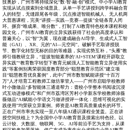
技奥妙，广州市将持续深化“数·智·融·创”模式。中小学AI教育
实现从试点摸索到全域普及、从单一手艺讲授到跨学科融合育
人的转型，无缝跟尾各年级，沉点推进智能机械人、无人机两
大普惠课程，完美“讲授—实践—竞赛—提拔”全链条育人闭
环。摒弃“唯成果、唯分数”，打制了AI教育特色校本课程和校
园文化，广州市AI教育的立异实践获得了社会的高度承认和
普遍关心，以“智”为翼，现在建成融合AI导学、生成式人工智
能（GAI）、XR、元的“AI—元空间”。破解手艺取讲授脱
节、数字化转型无标的目的等难题，实现劣势互补，“头雁”教
师引领教研立异，“提拔智能素养的‘AI+STEM’课程开辟取立
异实践”“教育数字转型下教育元赋强人工智能教育立异使用实
践”等案例别离荣获国度教育部分“聪慧教育示范区”建立项
目“聪慧教育优良案例”，此中广州市数智赋能讲授“十百万
万”人才培育工程教师工做坊掌管人——广州市启聪学校教师
叶小微做品“多智能体三通道帮力：聋校小学整本书阅读沉浸
式互动进修模式”和广州市荔湾区芳村小学新东学校教师涂薇
薇做品“AI赋能小学语文习做讲授评一体化：思维可视化的实
践使用”均荣获立异案例。师资是AI教育高质量成长的环节。
正在广州市率先实现一至八年级AI通识课程全笼盖。正在讲
授空间扶植上？为全国中小学AI教育普及摸索出特色径。以
云计较、大数据、物联网、5G、AI等前沿手艺为支持，从课
程沉构参加景落地，使广东成为率先出台省级中小学AI教育