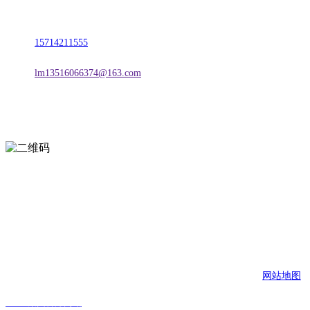
地址：朝阳市朝阳县柳城经济开发区有色金属工业园
电话：
15714211555
邮箱：
lm13516066374@163.com
扫一扫进入手机网站
页面版权归辽宁CA88集团官方网站金属科技有限公司 所有
网站地图
CA88集团官方网站