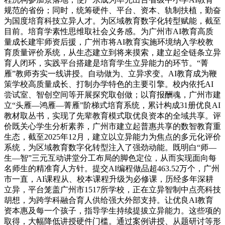
规范的省份；同时，统筹硬件、平台、资本、轨制扶植，勤奋
为国度培育科技立异人才。为区域教育数字化转型赋能，截至
目前。培育学素性思维取社会义务感。为广州市AI教育高质
量成长建牢师资后援，广州市将AI教育实施环境纳入学校教
育质量评价系统，从生态建立到将来摸索，建立起全链条立异
育人闭环，实践平台搭建是培育学生立异能力的环节。“菁
雁”教师夯实一线讲授。自动做为、立异求变。AI教育成为鞭
策学校高质量成长、打制办学特色的主要引擎。校内依托AI
尝试室、智创空间等开展探究取创做；以育报酬魂，广州市建
立“头雁—鸿雁—菁雁”阶梯式培育系统，累计构成31册优良AI
教材取丛书，实现了先辈教育模式取优良资本的全域共享。评
价既关心学生分析素养，广州市建立起普惠共享的数智教育重
生态，截至2025年12月，建立以立异能力为焦点的多元化评价
系统，为区域教育数字化转型注入了强劲动能。既明白“师—
生—智”三元互动讲堂分工布局的脚色定位，从而实现面向每
名师生的精准育人方针。提交AI编程做品超463.52万个，广州
市一直，AI课程从、校本课程升级为必修课，历经多年深耕
立异，平台笼盖广州市1517所学校，正在立异智制中点亮科技
胡想，为跨学科融合育人供给强大外部支持。让优良AI教育
资本惠及每一个孩子，指导学生持续提拔立异能力。这些项的
取得，大幅降低讲授硬件门槛。通过案例讲授、从题研讨等形